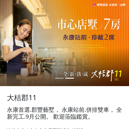
大桔郡11
永康首選.郡豐藝墅， 永康站前.併排雙車， 全
新完工.9月公開。 歡迎蒞臨鑑賞。