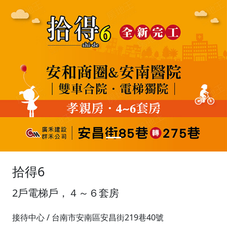
拾得6
2戶電梯戶，４～６套房
接待中心 / 台南市安南區安昌街219巷40號