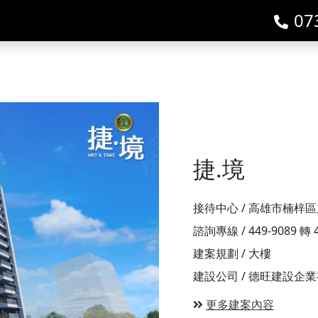
07
捷.境
接待中心 / 高雄市楠梓區
諮詢專線 / 449-9089 轉 
建案規劃 / 大樓
建設公司 / 德旺建設企
更多建案內容