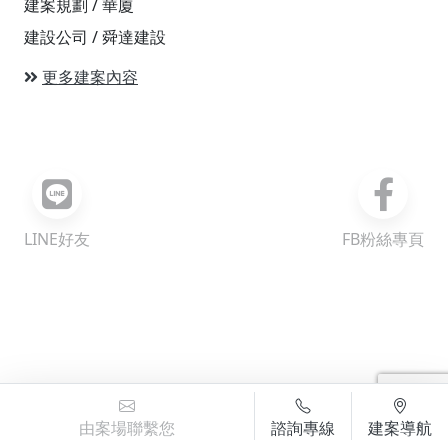
建案規劃 / 華廈
建設公司 / 舜達建設
更多建案內容
LINE好友
FB粉絲專頁
©TomTom
×
明袖寓
台北市中正區中華路一段93之1號
由案場聯繫您
諮詢專線
建案導航