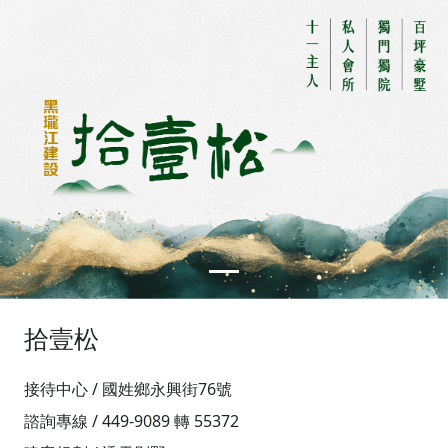
拾壹松
接待中心 / 國姓鄉永興街76號
諮詢專線 / 449-9089 轉 55372