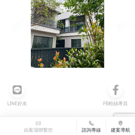
LINE好友
FB粉絲專頁
©TomTom
×
拾壹松
由案場聯繫您
諮詢專線
建案導航
國姓鄉永興街76號